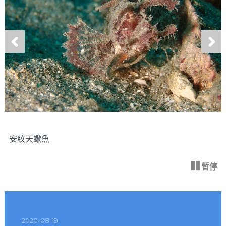
上
下
一
一
張
張
安紋天蠍魚
暫停
2020-08-19