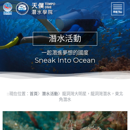
進入內容區塊
潛水課程
開放水域潛水員
東北角潛水
龍洞灣潛水
小琉球潛水
潛水活動
一起潛進夢想的國度
Sneak Into Ocean
現在位置：
〉
〉龍洞灣大明星，龍洞灣潛水，東北
:::
首頁
潛水活動
角潛水