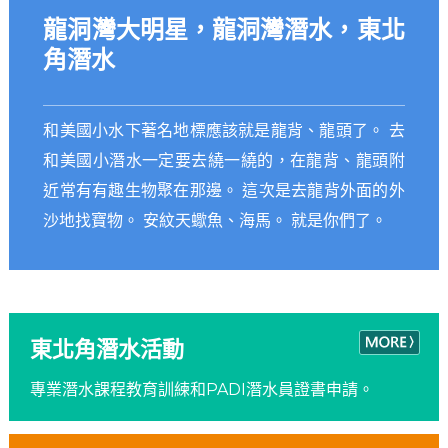
龍洞灣大明星，龍洞灣潛水，東北
角潛水
和美國小水下著名地標應該就是龍背、龍頭了。 去
和美國小潛水一定要去繞一繞的，在龍背、龍頭附
近常有有趣生物聚在那邊。 這次是去龍背外面的外
沙地找寶物。 安紋天蠍魚、海馬。 就是你們了。
東北角潛水活動
專業潛水課程教育訓練和PADI潛水員證書申請。