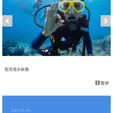
上
下
一
一
張
張
租用潛水裝備
暫停
2023-09-06