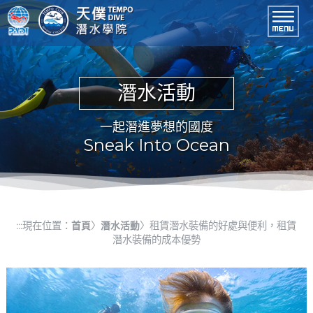
進入內容區塊
潛水課程
開放水域潛水員
東北角潛水
龍洞灣潛水
小琉球潛水
潛水活動
一起潛進夢想的國度
Sneak Into Ocean
現在位置：
〉
〉租賃潛水裝備的好處與便利，租賃
:::
首頁
潛水活動
潛水裝備的成本優勢